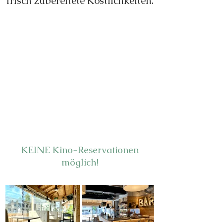
frisch zubereitete Köstlichkeiten.
Infolge der sehr grossen
Nachfrage und
begrenzten Platzzahl in
unserer Bistro-Bar,
empfehlen wir, frühzeitig
zu reservieren:
044 932 76 56
KEINE Kino-Reservationen
möglich!