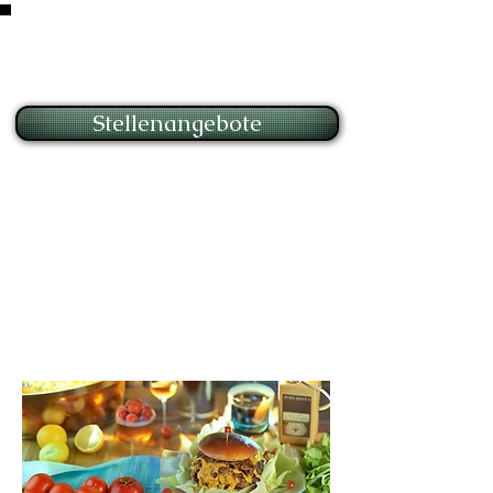
► Die Kinokasse öffnet
45min vor Filmstart ►
Stellenangebote
Hausgemachte Smashed
Burger
Wir haben neu unsere
hausgemachten Smashed
Burger auf der Karte,
probieren lohnt sich!